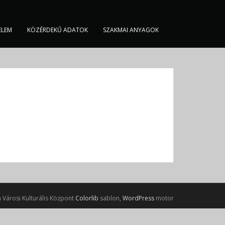
ELEM
KÖZÉRDEKŰ ADATOK
SZAKMAI ANYAGOK
 Városi Kulturális Központ
Colorlib
sablon,
WordPress
motor