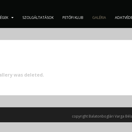
SÉGEK
SZOLGÁLTATÁSOK
PETŐFI KLUB
GALÉRIA
ADATVÉD
allery was deleted.
copyright Balatonboglári Varga Béla