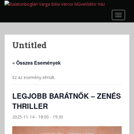
S
k
TOGGLE
i
p
t
o
Untitled
m
a
i
« Összes Események
n
c
Ez az esemény elmúlt.
o
n
t
LEGJOBB BARÁTNŐK – ZENÉS
e
THRILLER
n
t
2025-11-14 - 18:00
-
19:30