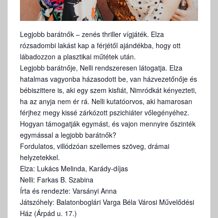
Legjobb barátnők – zenés thriller vígjáték. Elza
rózsadombi lakást kap a férjétől ajándékba, hogy ott
lábadozzon a plasztikai műtétek után.
Legjobb barátnője, Nelli rendszeresen látogatja. Elza
hatalmas vagyonba házasodott be, van házvezetőnője és
bébiszittere is, aki egy szem kisfiát, Nimródkát kényezteti,
ha az anyja nem ér rá. Nelli kutatóorvos, aki hamarosan
férjhez megy kissé zárkózott pszichiáter vőlegényéhez.
Hogyan támogatják egymást, és vajon mennyire őszinték
egymással a legjobb barátnők?
Fordulatos, villódzóan szellemes szöveg, drámai
helyzetekkel.
Elza: Lukács Melinda, Karády-díjas
Nelli: Farkas B. Szabina
Írta és rendezte: Varsányi Anna
Játszóhely: Balatonboglári Varga Béla Városi Művelődési
Ház (Árpád u. 17.)