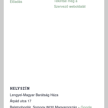
Tekintse meg a
Előadás
Szervező weboldalát
HELYSZÍN
Lengyel-Magyar Barátság Háza
Árpád utca 17
Balatonboglár
,
Somogy
8630
Magyarország
+ Google