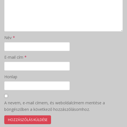
Név
*
E-mail cím
*
Honlap
A nevem, e-mail címem, és weboldalcímem mentése a
böngészőben a következő hozzászólásomhoz.