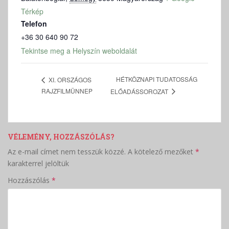
Térkép
Telefon
+36 30 640 90 72
Tekintse meg a Helyszín weboldalát
HÉTKÖZNAPI TUDATOSSÁG
XI. ORSZÁGOS
RAJZFILMÜNNEP
ELŐADÁSSOROZAT
VÉLEMÉNY, HOZZÁSZÓLÁS?
Az e-mail címet nem tesszük közzé.
A kötelező mezőket
*
karakterrel jelöltük
Hozzászólás
*