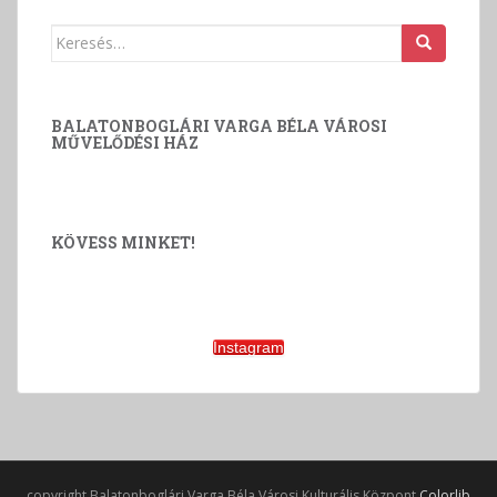
Keresés:
BALATONBOGLÁRI VARGA BÉLA VÁROSI
MŰVELŐDÉSI HÁZ
KÖVESS MINKET!
Instagram
copyright Balatonboglári Varga Béla Városi Kulturális Központ
Colorlib