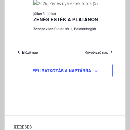
v
á
július 8
-
július 11
l
ZENÉS ESTÉK A PLATÁNON
a
Zenepavilon
Platán tér 1, Balatonboglár
s
z
t
á
Előző nap
Következő nap
s
FELIRATKOZÁS A NAPTÁRRA
KERESÉS