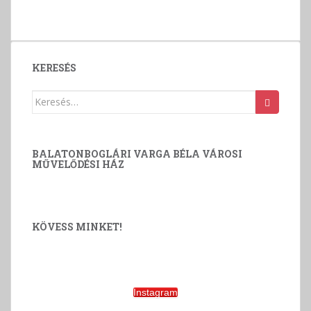
v
á
l
a
KERESÉS
s
z
Keresés:
t
á
s
BALATONBOGLÁRI VARGA BÉLA VÁROSI
MŰVELŐDÉSI HÁZ
KÖVESS MINKET!
Instagram