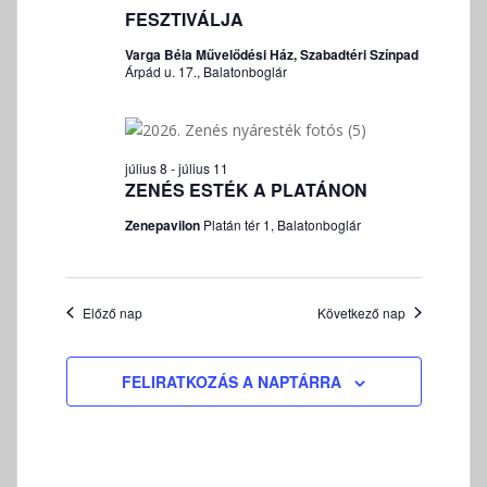
é
e
K
FESZTIVÁLJA
v
z
I
k
á
e
F
Varga Béla Művelődési Ház, Szabadtéri Színpad
k
l
t
Árpád u. 17., Balatonboglár
E
e
n
a
J
r
a
s
E
v
z
e
Z
i
július 8
-
július 11
t
É
s
ZENÉS ESTÉK A PLATÁNON
g
á
S
é
á
s
Zenepavilon
Platán tér 1, Balatonboglár
s
c
a
e
i
.
ó
é
Előző nap
Következő nap
s
n
é
FELIRATKOZÁS A NAPTÁRRA
z
e
t