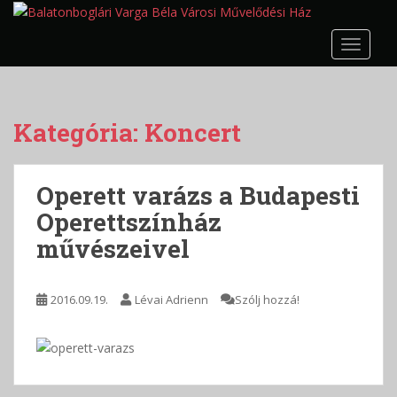
S
k
TOGGLE
i
p
t
o
Kategória:
Koncert
m
a
i
Operett varázs a Budapesti
n
c
Operettszínház
o
művészeivel
n
t
e
2016.09.19.
Lévai Adrienn
Szólj hozzá!
n
t