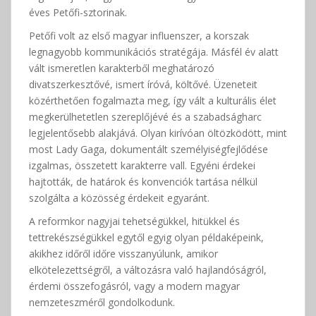
éves Petőfi-sztorinak.
Petőfi volt az első magyar influenszer, a korszak
legnagyobb kommunikációs stratégája. Másfél év alatt
vált ismeretlen karakterből meghatározó
divatszerkesztővé, ismert íróvá, költővé. Üzeneteit
közérthetően fogalmazta meg, így vált a kulturális élet
megkerülhetetlen szereplőjévé és a szabadságharc
legjelentősebb alakjává. Olyan kirívóan öltözködött, mint
most Lady Gaga, dokumentált személyiségfejlődése
izgalmas, összetett karakterre vall. Egyéni érdekei
hajtották, de határok és konvenciók tartása nélkül
szolgálta a közösség érdekeit egyaránt.
A reformkor nagyjai tehetségükkel, hitükkel és
tettrekészségükkel egytől egyig olyan példaképeink,
akikhez időről időre visszanyúlunk, amikor
elkötelezettségről, a változásra való hajlandóságról,
érdemi összefogásról, vagy a modern magyar
nemzeteszméről gondolkodunk.