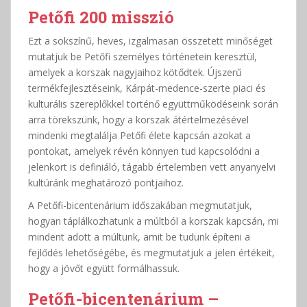
Petőfi 200 misszió
Ezt a sokszínű, heves, izgalmasan összetett minőséget
mutatjuk be Petőfi személyes történetein keresztül,
amelyek a korszak nagyjaihoz kötődtek. Újszerű
termékfejlesztéseink, Kárpát-medence-szerte piaci és
kulturális szereplőkkel történő együttműködéseink során
arra törekszünk, hogy a korszak átértelmezésével
mindenki megtalálja Petőfi élete kapcsán azokat a
pontokat, amelyek révén könnyen tud kapcsolódni a
jelenkort is definiáló, tágabb értelemben vett anyanyelvi
kultúránk meghatározó pontjaihoz.
A Petőfi-bicentenárium időszakában megmutatjuk,
hogyan táplálkozhatunk a múltból a korszak kapcsán, mi
mindent adott a múltunk, amit be tudunk építeni a
fejlődés lehetőségébe, és megmutatjuk a jelen értékeit,
hogy a jövőt együtt formálhassuk.
Petőfi-bicentenárium –