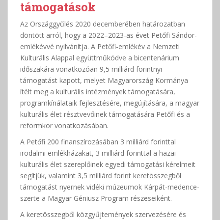
támogatások
Az Országgyűlés 2020 decemberében határozatban
döntött arról, hogy a 2022–2023-as évet Petőfi Sándor-
emlékévvé nyilvánítja. A Petőfi-emlékév a Nemzeti
Kulturális Alappal együttműködve a bicentenárium
időszakára vonatkozóan 9,5 milliárd forintnyi
támogatást kapott, melyet Magyarország Kormánya
ítélt meg a kulturális intézmények támogatására,
programkínálataik fejlesztésére, megújítására, a magyar
kulturális élet résztvevőinek támogatására Petőfi és a
reformkor vonatkozásában.
A Petőfi 200 finanszírozásában 3 milliárd forinttal
irodalmi emlékházakat, 3 milliárd forinttal a hazai
kulturális élet szereplőinek egyedi támogatási kérelmeit
segítjük, valamint 3,5 milliárd forint keretösszegből
támogatást nyernek vidéki múzeumok Kárpát-medence-
szerte a Magyar Géniusz Program részeseiként.
A keretösszegből közgyűjtemények szervezésére és