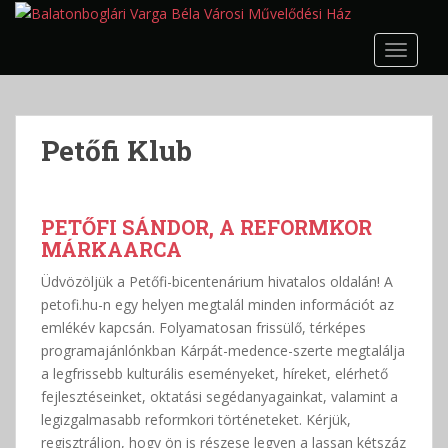
S
k
TOGGLE
i
p
t
o
Petőfi Klub
m
a
i
n
PETŐFI SÁNDOR, A REFORMKOR
c
MÁRKAARCA
o
Üdvözöljük a Petőfi-bicentenárium hivatalos oldalán! A
n
petofi.hu-n egy helyen megtalál minden információt az
t
emlékév kapcsán. Folyamatosan frissülő, térképes
e
programajánlónkban Kárpát-medence-szerte megtalálja
n
a legfrissebb kulturális eseményeket, híreket, elérhető
t
fejlesztéseinket, oktatási segédanyagainkat, valamint a
legizgalmasabb reformkori történeteket. Kérjük,
regisztráljon, hogy ön is részese legyen a lassan kétszáz