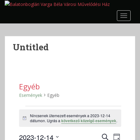
S
k
TOGGLE
i
p
t
o
Untitled
m
a
i
n
c
o
Egyéb
n
Események
Egyéb
t
e
Események
n
Nincsenek ütemezett események a 2023-12-14
for
t
N
dátumon. Ugrás a
következő közelgő események
.
2023-
o
t
12-
E
E
2023-12-14
i
K
N
c