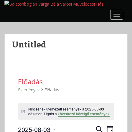
S
k
TOGGLE
i
p
t
o
Untitled
m
a
i
n
c
o
Előadás
n
Események
Előadás
t
e
Események
n
Nincsenek ütemezett események a 2025-08-03
for
t
N
dátumon. Ugrás a
következő közelgő események
.
2025-
o
t
08-
E
E
2025-08-03
i
K
N
c