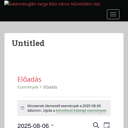
S
k
TOGGLE
i
p
t
o
Untitled
m
a
i
n
c
o
Előadás
n
Események
Előadás
t
e
Események
n
Nincsenek ütemezett események a 2025-08-06
for
t
N
dátumon. Ugrás a
következő közelgő események
.
2025-
o
t
08-
E
E
2025-08-06
i
K
N
c