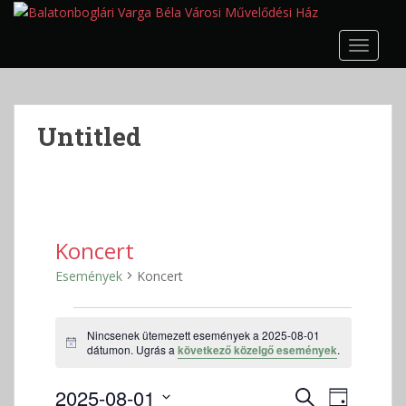
S
k
TOGGLE
i
p
t
o
Untitled
m
a
i
n
c
o
Koncert
n
Események
Koncert
t
e
Események
n
Nincsenek ütemezett események a 2025-08-01
for
t
N
dátumon. Ugrás a
következő közelgő események
.
2025-
o
t
08-
E
E
2025-08-01
i
K
N
c