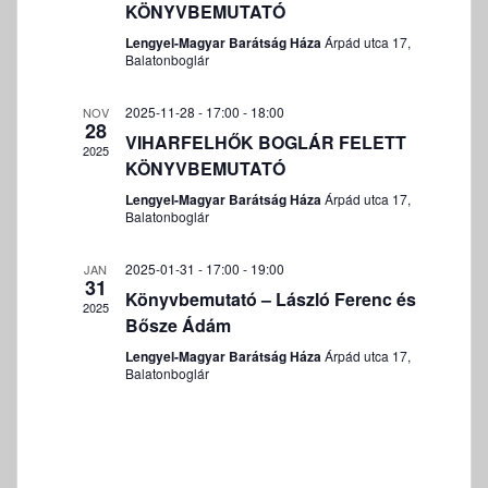
KÖNYVBEMUTATÓ
é
Lengyel-Magyar Barátság Háza
Árpád utca 17,
z
Balatonboglár
e
t
2025-11-28 - 17:00
-
18:00
NOV
28
v
VIHARFELHŐK BOGLÁR FELETT
2025
á
KÖNYVBEMUTATÓ
l
Lengyel-Magyar Barátság Háza
Árpád utca 17,
a
Balatonboglár
s
2025-01-31 - 17:00
-
19:00
JAN
z
31
Könyvbemutató – László Ferenc és
t
2025
Bősze Ádám
á
Lengyel-Magyar Barátság Háza
Árpád utca 17,
s
Balatonboglár