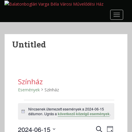
S
k
TOGGLE
i
p
t
o
Untitled
m
a
i
n
c
o
Színház
n
Események
Színház
t
e
Események
n
Nincsenek ütemezett események a 2024-06-15
for
t
N
dátumon. Ugrás a
következő közelgő események
.
2024-
o
t
06-
E
E
2024-06-15
i
K
N
c