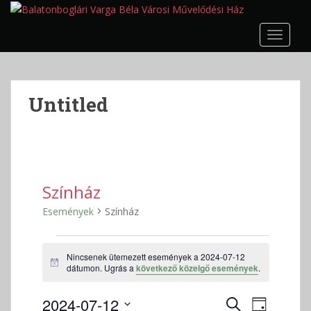
S
k
TOGGLE
i
p
t
o
Untitled
m
a
i
n
c
o
Színház
n
Események
Színház
t
e
Események
n
Nincsenek ütemezett események a 2024-07-12
for
t
N
dátumon. Ugrás a
következő közelgő események
.
2024-
o
t
07-
E
E
2024-07-12
i
K
N
c