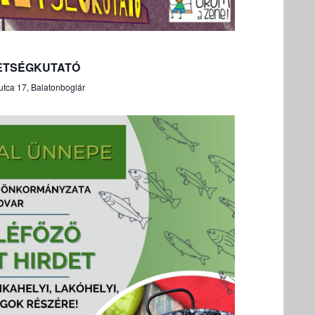
HETSÉGKUTATÓ
utca 17, Balatonboglár