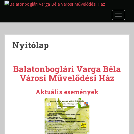
S
k
TOGGLE
i
p
t
o
Nyitólap
m
a
i
n
Balatonboglári Varga Béla
c
Városi Művelődési Ház
o
n
Aktuális események
t
e
n
t