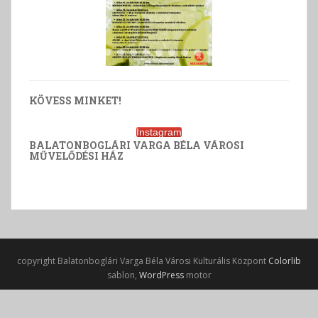
KÖVESS MINKET!
Instagram
BALATONBOGLÁRI VARGA BÉLA VÁROSI
MŰVELŐDÉSI HÁZ
copyright Balatonboglári Varga Béla Városi Kulturális Központ
Colorlib
sablon,
WordPress
motor