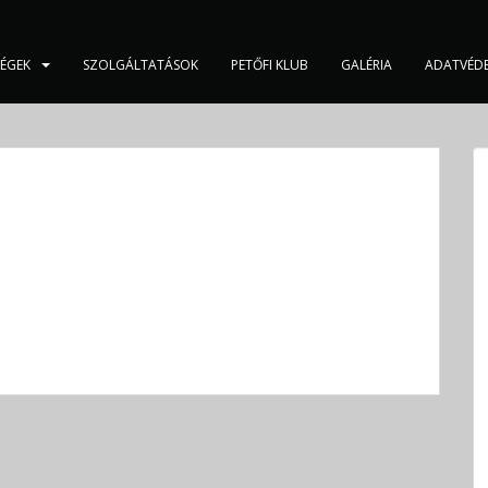
SÉGEK
SZOLGÁLTATÁSOK
PETŐFI KLUB
GALÉRIA
ADATVÉD