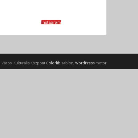
Instagram
 Városi Kulturális Központ
Colorlib
sablon,
WordPress
motor