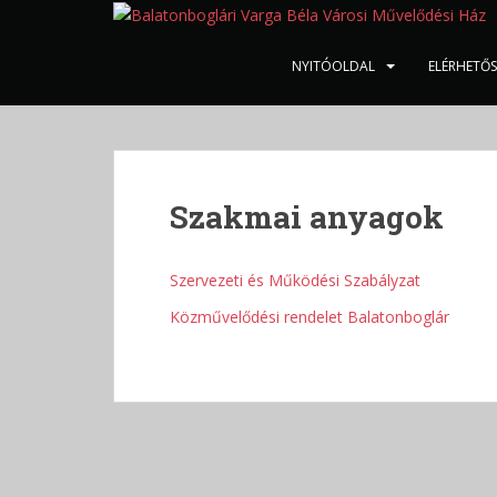
S
k
i
NYITÓOLDAL
ELÉRHETŐ
p
t
o
m
a
Szakmai anyagok
i
n
c
Szervezeti és Működési Szabályzat
o
Közművelődési rendelet Balatonboglár
n
t
e
n
t