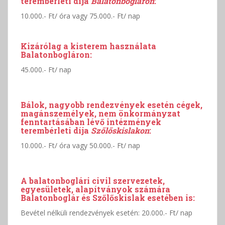
terembérleti díja
Balatonbogláron
:
10.000.- Ft/ óra vagy 75.000.- Ft/ nap
Kizárólag a kisterem használata
Balatonbogláron:
45.000.- Ft/ nap
Bálok, nagyobb rendezvények esetén cégek,
magánszemélyek, nem önkormányzat
fenntartásában lévő intézmények
terembérleti díja
Szőlőskislakon
:
10.000.- Ft/ óra vagy 50.000.- Ft/ nap
A balatonboglári civil szervezetek,
egyesületek, alapítványok számára
Balatonboglár és Szőlőskislak esetében is:
Bevétel nélküli rendezvények esetén: 20.000.- Ft/ nap