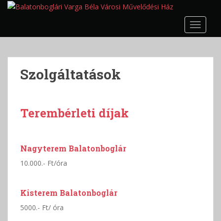
S
k
TOGGLE
i
p
t
o
Szolgáltatások
m
a
i
n
Terembérleti díjak
c
o
n
Nagyterem Balatonboglár
t
10.000.- Ft/óra
e
n
t
Kisterem Balatonboglár
5000.- Ft/ óra