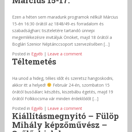
Március 15-17.
Ezen a héten sem maradunk programok nélkül! Március
15-én 16:30 órától az 1848/49-es forradalom és
szabadságharc tiszteletére tartandó ünnepi
megemlékezésre invitáljuk Önöket, majd 18 órától a
Boglári Szenior Néptánccsoport szervezésében […]
Posted in
Egyéb
|
Leave a comment
Téltemetés
Ha unod a hideg, télies időt és szeretsz hangoskodni,
akkor itt a helyed!
Február 24-én, szombaton 15
órától busóálarc készítés, kiszebábu égetés, majd 19
órától Folkkocsma vár minden érdeklődőt […]
Posted in
Egyéb
|
Leave a comment
Kiállításmegnyitó – Fülöp
Mihály képzőművész –