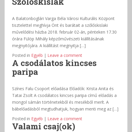
Szőlőskislak
A Balatonboglári Varga Béla Városi Kulturális Központ
tisztelettel meghívja Önt és barátait a szőlőskislaki
művelődési házba 2018. február 02-án, pénteken 17.30
órára Fülöp Mihály képzőművészeti kiállításának
megnyitójára. A kiállítást megnyitja […]
Posted in
Egyéb
|
Leave a comment
A csodálatos kincses
paripa
Színes Falu Csoport előadása Előadók: Krista Anita és
Tatai Zsolt A csodálatos kincses paripa című előadás a
mongol sámán történetekből és mesékből merít. A
bábelőadásból megtudhatjuk, hogyan menti meg az […]
Posted in
Egyéb
|
Leave a comment
Valami csaj(ok)