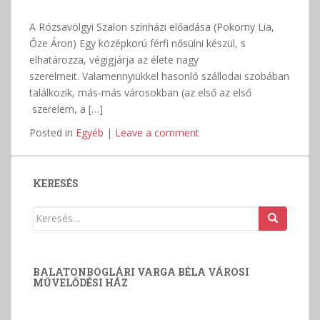
A Rózsavölgyi Szalon színházi előadása (Pokorny Lia,
Őze Áron) Egy középkorú férfi nősülni készül, s
elhatározza, végigjárja az élete nagy
szerelmeit. Valamennyiükkel hasonló szállodai szobában
találkozik, más-más városokban (az első az első
szerelem, a […]
Posted in
Egyéb
|
Leave a comment
KERESÉS
Keresés:
BALATONBOGLÁRI VARGA BÉLA VÁROSI
MŰVELŐDÉSI HÁZ