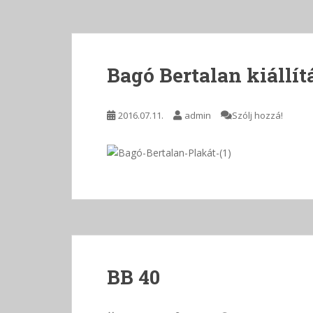
Bagó Bertalan kiállít
2016.07.11.
admin
Szólj hozzá!
BB 40