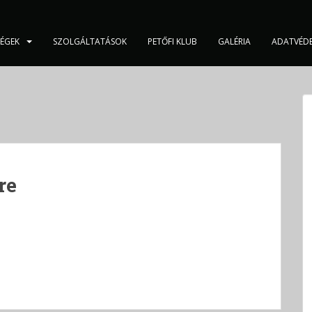
SÉGEK
SZOLGÁLTATÁSOK
PETŐFI KLUB
GALÉRIA
ADATVÉD
re