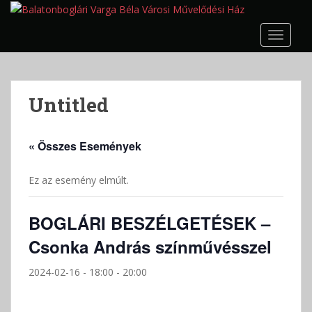
S
k
TOGGLE
i
p
t
o
Untitled
m
a
i
« Összes Események
n
c
Ez az esemény elmúlt.
o
n
t
BOGLÁRI BESZÉLGETÉSEK –
e
Csonka András színművésszel
n
t
2024-02-16 - 18:00
-
20:00