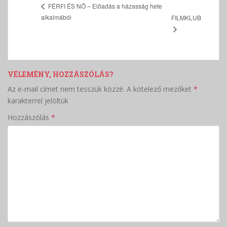
FÉRFI ÉS NŐ – Előadás a házasság hete
alkalmából
FILMKLUB
VÉLEMÉNY, HOZZÁSZÓLÁS?
Az e-mail címet nem tesszük közzé.
A kötelező mezőket
*
karakterrel jelöltük
Hozzászólás
*