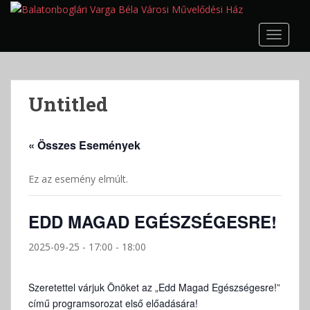
S
k
TOGGLE
i
p
t
o
Untitled
m
a
i
« Összes Események
n
c
Ez az esemény elmúlt.
o
n
t
EDD MAGAD EGÉSZSÉGESRE!
e
n
2025-09-25 - 17:00
-
18:00
t
Szeretettel várjuk Önöket az „Edd Magad Egészségesre!”
című programsorozat első előadására!