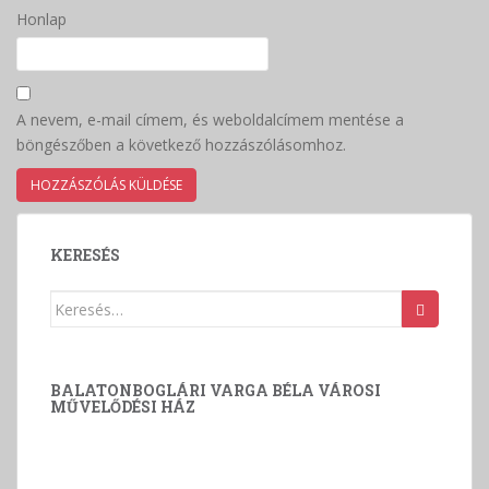
Honlap
A nevem, e-mail címem, és weboldalcímem mentése a
böngészőben a következő hozzászólásomhoz.
KERESÉS
Keresés:
BALATONBOGLÁRI VARGA BÉLA VÁROSI
MŰVELŐDÉSI HÁZ