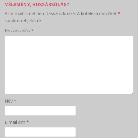
VÉLEMÉNY, HOZZÁSZÓLÁS?
Az e-mail címet nem tesszük közzé.
A kötelező mezőket
*
karakterrel jelöltük
Hozzászólás
*
Név
*
E-mail cím
*