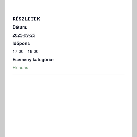
RÉSZLETEK
Dátum:
2025-09-25
Időpont:
17:00 - 18:00
Esemény kategória:
Előadás