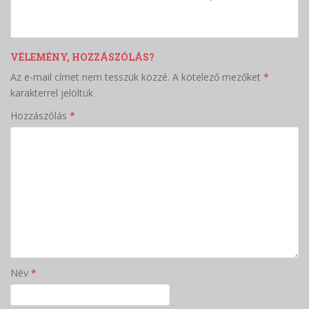
VÉLEMÉNY, HOZZÁSZÓLÁS?
Az e-mail címet nem tesszük közzé.
A kötelező mezőket
*
karakterrel jelöltük
Hozzászólás
*
Név
*