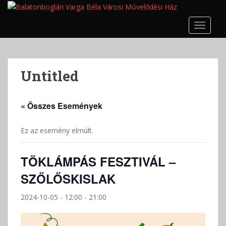
S
k
TOGGLE
i
p
t
o
Untitled
m
a
i
« Összes Események
n
c
Ez az esemény elmúlt.
o
n
t
TÖKLÁMPÁS FESZTIVÁL –
e
SZŐLŐSKISLAK
n
t
2024-10-05 - 12:00
-
21:00