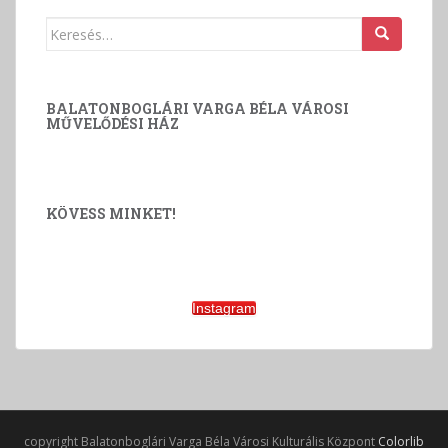
Keresés:
BALATONBOGLÁRI VARGA BÉLA VÁROSI
MŰVELŐDÉSI HÁZ
KÖVESS MINKET!
Instagram
copyright Balatonboglári Varga Béla Városi Kulturális Központ
Colorlib