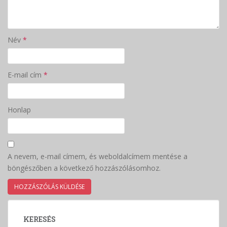
Név
*
E-mail cím
*
Honlap
A nevem, e-mail címem, és weboldalcímem mentése a
böngészőben a következő hozzászólásomhoz.
KERESÉS