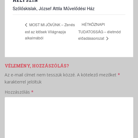
HELYSZÍN
Szőlőskislak, József Attila Művelődési Ház
HÉTKÖZNAPI
MOST MI JÖVÜNK – Zenés
est az Idősek Világnapja
TUDATOSSÁG – életmód
alkalmából
előadássorozat
VÉLEMÉNY, HOZZÁSZÓLÁS?
Az e-mail címet nem tesszük közzé.
A kötelező mezőket
*
karakterrel jelöltük
Hozzászólás
*