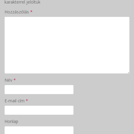
karakterrel jelöltük
Hozzászólás
*
Név
*
E-mail cím
*
Honlap