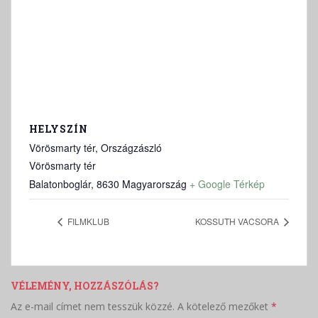
HELYSZÍN
Vörösmarty tér, Országzászló
Vörösmarty tér
Balatonboglár
,
8630
Magyarország
+ Google Térkép
FILMKLUB
KOSSUTH VACSORA
VÉLEMÉNY, HOZZÁSZÓLÁS?
Az e-mail címet nem tesszük közzé.
A kötelező mezőket
*