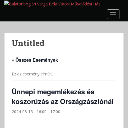
S
k
TOGGLE
i
p
t
o
Untitled
m
a
i
« Összes Események
n
c
Ez az esemény elmúlt.
o
n
t
Ünnepi megemlékezés és
e
koszorúzás az Országzászlónál
n
t
2024-03-15 - 16:00
-
17:00