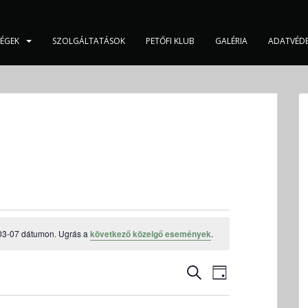
SÉGEK
SZOLGÁLTATÁSOK
PETŐFI KLUB
GALÉRIA
ADATVÉD
03-07 dátumon. Ugrás a
következő közelgő események
.
E
E
K
N
s
s
E
A
e
R
e