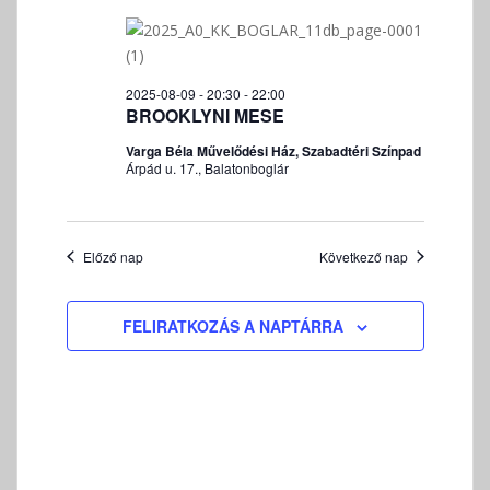
v
á
l
a
2025-08-09 - 20:30
-
22:00
s
BROOKLYNI MESE
z
Varga Béla Művelődési Ház, Szabadtéri Színpad
t
Árpád u. 17., Balatonboglár
á
s
Előző nap
Következő nap
FELIRATKOZÁS A NAPTÁRRA