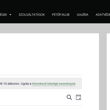
SÉGEK
SZOLGÁLTATÁSOK
PETŐFI KLUB
GALÉRIA
ADATVÉD
05-10 dátumon. Ugrás a
következő közelgő események
.
E
E
K
N
s
s
E
A
e
R
e