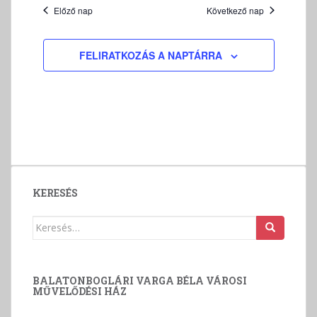
v
Előző nap
Következő nap
á
l
a
FELIRATKOZÁS A NAPTÁRRA
s
z
t
á
s
KERESÉS
Keresés:
BALATONBOGLÁRI VARGA BÉLA VÁROSI
MŰVELŐDÉSI HÁZ