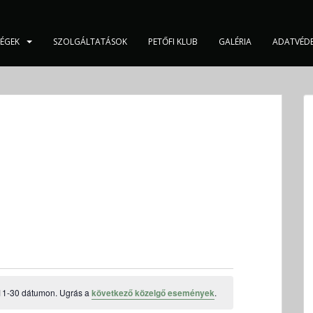
SÉGEK
SZOLGÁLTATÁSOK
PETŐFI KLUB
GALÉRIA
ADATVÉD
11-30 dátumon. Ugrás a
következő közelgő események
.