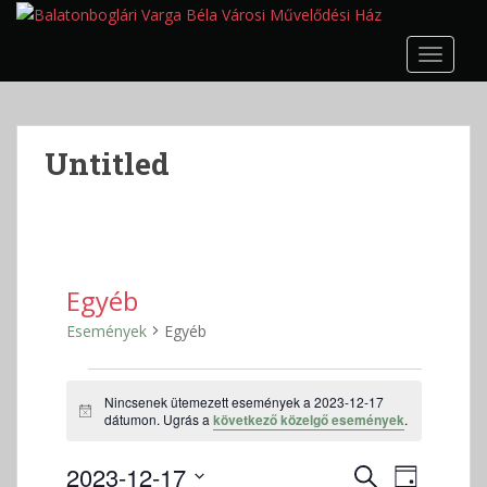
S
k
TOGGLE
i
p
t
o
Untitled
m
a
i
n
c
o
Egyéb
n
Események
Egyéb
t
e
Események
n
Nincsenek ütemezett események a 2023-12-17
for
t
N
dátumon. Ugrás a
következő közelgő események
.
2023-
o
t
12-
E
E
2023-12-17
i
K
N
c