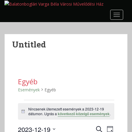
S
k
TOGGLE
i
p
t
o
Untitled
m
a
i
n
c
o
Egyéb
n
Események
Egyéb
t
e
Események
n
Nincsenek ütemezett események a 2023-12-19
for
t
N
dátumon. Ugrás a
következő közelgő események
.
2023-
o
t
12-
E
E
2023-12-19
i
K
N
c