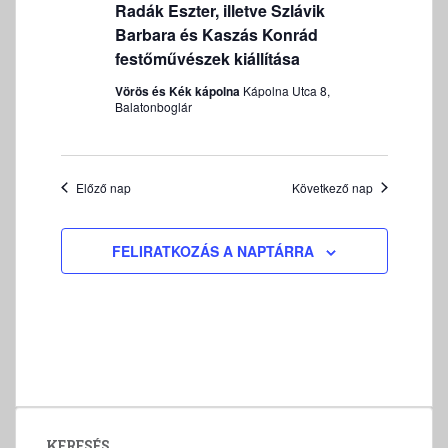
23
é
u
Radák Eszter, illetve Szlávik
n
E
m
n
Barbara és Kaszás Konrád
y
T
k
n
y
festőművészek kiállítása
T
i
é
e
K
Vörös és Kék kápolna
Kápolna Utca 8,
v
z
I
Balatonboglár
k
á
e
F
k
l
t
E
e
n
a
J
r
a
s
Előző nap
Következő nap
E
v
z
e
Z
i
t
É
s
FELIRATKOZÁS A NAPTÁRRA
g
á
S
é
á
s
s
c
a
e
i
.
ó
é
s
n
é
KERESÉS