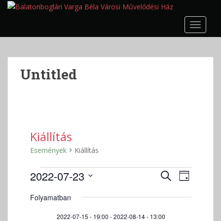
S
k
TOGGLE
i
p
t
o
Untitled
m
a
i
n
c
o
Kiállítás
n
Események
Kiállítás
t
e
Események
E
E
2022-07-23
K
n
N
s
for
s
E
t
D
A
e
2022-
R
Folyamatban
e
á
P
m
E
07-
m
t
é
2022-07-15 - 19:00
-
2022-08-14 - 13:00
S