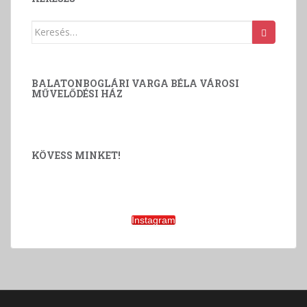
z
e
Keresés:
t
v
á
BALATONBOGLÁRI VARGA BÉLA VÁROSI
l
MŰVELŐDÉSI HÁZ
a
s
z
KÖVESS MINKET!
t
á
s
Instagram