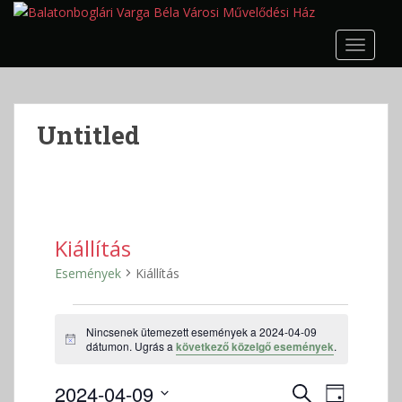
S
k
TOGGLE
i
p
t
o
Untitled
m
a
i
n
c
o
Kiállítás
n
Események
Kiállítás
t
e
Események
n
Nincsenek ütemezett események a 2024-04-09
for
t
N
dátumon. Ugrás a
következő közelgő események
.
2024-
o
t
04-
E
E
2024-04-09
i
K
N
c