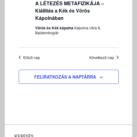
21
é
u
A LÉTEZÉS METAFIZIKÁJA –
n
E
m
n
Kiállítás a Kék és Vörös
y
T
k
n
y
Kápolnában
T
i
é
e
K
Vörös és Kék kápolna
Kápolna Utca 8,
v
z
I
Balatonboglár
k
á
e
F
k
l
t
E
e
n
a
J
r
a
s
Előző nap
Következő nap
E
v
z
e
Z
i
t
É
s
FELIRATKOZÁS A NAPTÁRRA
g
á
S
é
á
s
s
c
a
e
i
.
ó
é
s
n
é
KERESÉS