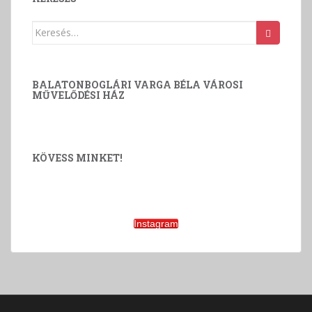
z
e
Keresés:
t
v
á
BALATONBOGLÁRI VARGA BÉLA VÁROSI
l
MŰVELŐDÉSI HÁZ
a
s
z
KÖVESS MINKET!
t
á
s
Instagram