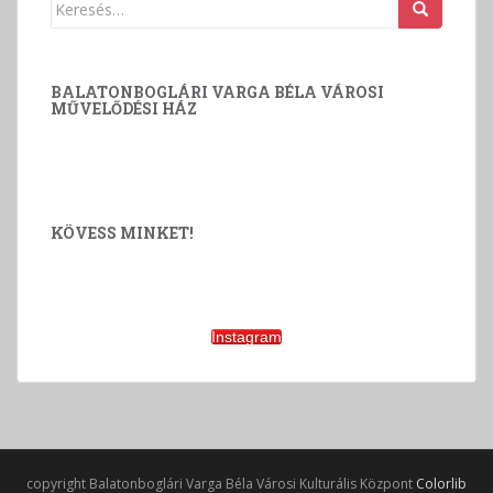
s
Keresés:
n
é
z
BALATONBOGLÁRI VARGA BÉLA VÁROSI
MŰVELŐDÉSI HÁZ
e
t
v
á
l
KÖVESS MINKET!
a
s
z
Instagram
t
á
s
copyright Balatonboglári Varga Béla Városi Kulturális Központ
Colorlib