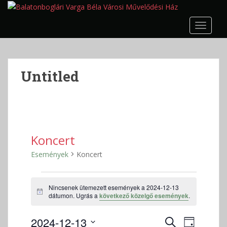
S
k
TOGGLE
i
p
t
o
Untitled
m
a
i
n
c
o
Koncert
n
Események
Koncert
t
e
Események
n
Nincsenek ütemezett események a 2024-12-13
for
t
N
dátumon. Ugrás a
következő közelgő események
.
2024-
o
t
12-
E
E
2024-12-13
i
K
N
c