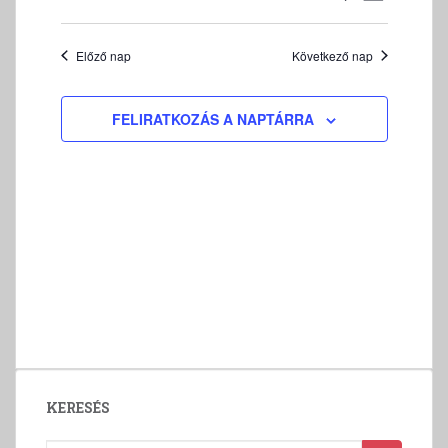
13
s
s
E
e
D
A
e
R
e
á
P
m
E
Előző nap
Következő nap
m
t
é
S
é
u
n
E
m
n
y
FELIRATKOZÁS A NAPTÁRRA
T
k
n
y
T
i
é
e
K
v
z
I
k
á
e
F
k
l
t
E
e
n
a
J
r
a
s
E
v
z
e
Z
i
t
É
s
g
á
S
é
á
s
s
c
a
e
i
KERESÉS
.
ó
é