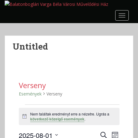
S
k
TOGGLE
i
p
t
o
Untitled
m
a
i
n
c
o
Verseny
n
Események
Verseny
t
e
Események
n
Nem találtak eredményt erre a nézetre. Ugrás a
t
N
következő közelgő események
.
o
t
E
E
2025-08-01
i
K
H
c