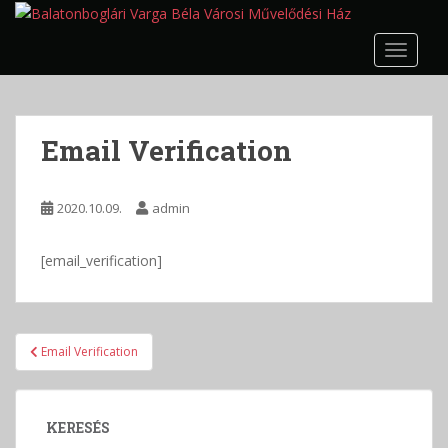
S
k
TOGGLE
i
p
t
o
Email Verification
m
a
i
2020.10.09.
admin
n
c
[email_verification]
o
n
t
e
Bejegyzés
Email Verification
n
navigáció
t
KERESÉS