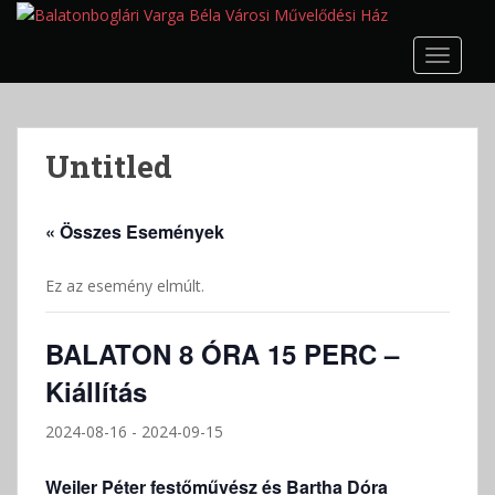
S
k
TOGGLE
i
p
t
o
Untitled
m
a
i
« Összes Események
n
c
Ez az esemény elmúlt.
o
n
t
BALATON 8 ÓRA 15 PERC –
e
Kiállítás
n
t
2024-08-16
-
2024-09-15
Weiler Péter festőművész és Bartha Dóra