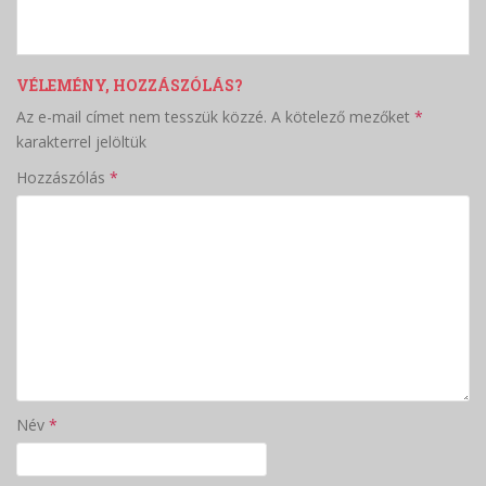
VÉLEMÉNY, HOZZÁSZÓLÁS?
Az e-mail címet nem tesszük közzé.
A kötelező mezőket
*
karakterrel jelöltük
Hozzászólás
*
Név
*