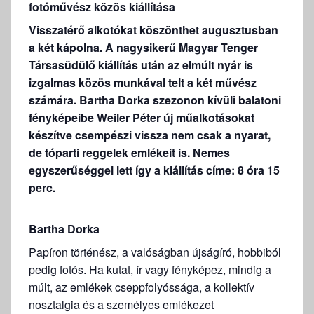
fotóművész közös kiállítása
Visszatérő alkotókat köszönthet augusztusban
a két kápolna. A nagysikerű Magyar Tenger
Társasüdülő kiállítás után az elmúlt nyár is
izgalmas közös munkával telt a két művész
számára. Bartha Dorka szezonon kívüli balatoni
fényképeibe Weiler Péter új műalkotásokat
készítve csempészi vissza nem csak a nyarat,
de tóparti reggelek emlékeit is. Nemes
egyszerűséggel lett így a kiállítás címe: 8 óra 15
perc.
Bartha Dorka
Papíron történész, a valóságban újságíró, hobbiból
pedig fotós. Ha kutat, ír vagy fényképez, mindig a
múlt, az emlékek cseppfolyóssága, a kollektív
nosztalgia és a személyes emlékezet