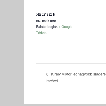
HELYSZÍN
56.-osok tere
Balatonboglár
,
+ Google
Térkép
Király Viktor legnagyobb slágerei
Imrével