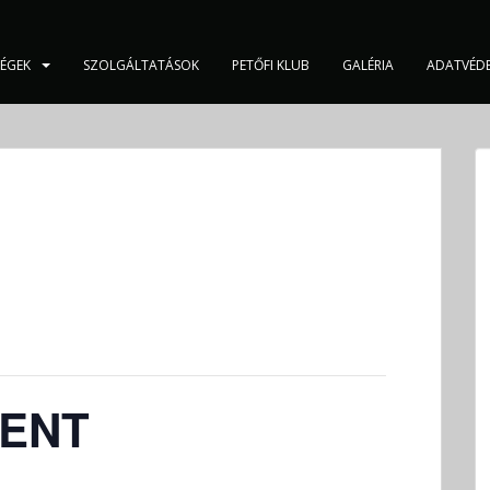
SÉGEK
SZOLGÁLTATÁSOK
PETŐFI KLUB
GALÉRIA
ADATVÉD
VENT