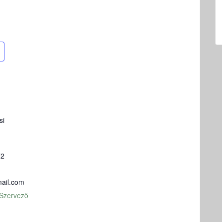
si
72
ail.com
 Szervező