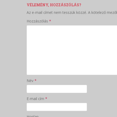
VÉLEMÉNY, HOZZÁSZÓLÁS?
Az e-mail címet nem tesszük közzé.
A kötelező mező
Hozzászólás
*
Név
*
E-mail cím
*
Honlap