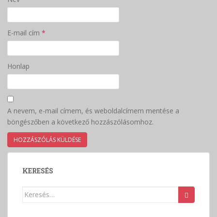
E-mail cím
*
Honlap
A nevem, e-mail címem, és weboldalcímem mentése a
böngészőben a következő hozzászólásomhoz.
KERESÉS
Keresés: