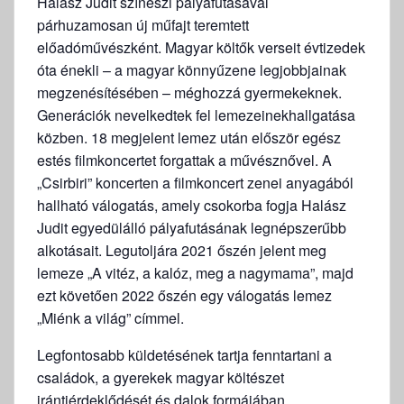
Halász Judit színészi pályafutásával
párhuzamosan új műfajt teremtett
előadóművészként. Magyar költők verseit évtizedek
óta énekli – a magyar könnyűzene legjobbjainak
megzenésítésében – méghozzá gyermekeknek.
Generációk nevelkedtek fel lemezeinekhallgatása
közben. 18 megjelent lemez után először egész
estés filmkoncertet forgattak a művésznővel. A
„Csirbiri” koncerten a filmkoncert zenei anyagából
hallható válogatás, amely csokorba fogja Halász
Judit egyedülálló pályafutásának legnépszerűbb
alkotásait. Legutoljára 2021 őszén jelent meg
lemeze „A vitéz, a kalóz, meg a nagymama”, majd
ezt követően 2022 őszén egy válogatás lemez
„Miénk a világ” címmel.
Legfontosabb küldetésének tartja fenntartani a
családok, a gyerekek magyar költészet
irántiérdeklődését és dalok formájában