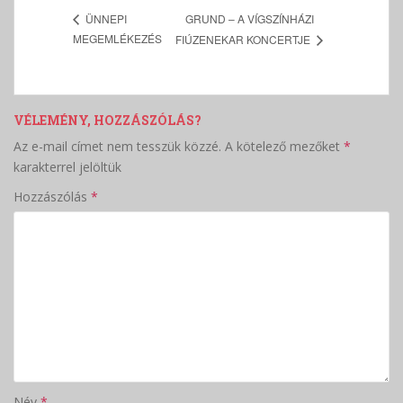
GRUND – A VÍGSZÍNHÁZI
ÜNNEPI
MEGEMLÉKEZÉS
FIÚZENEKAR KONCERTJE
VÉLEMÉNY, HOZZÁSZÓLÁS?
Az e-mail címet nem tesszük közzé.
A kötelező mezőket
*
karakterrel jelöltük
Hozzászólás
*
Név
*