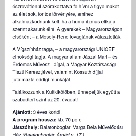
észrevétlenül szórakoztatva felhívni a figyelmüket
az élet sok, fontos törvényére, amihez
alkalmazkodnunk kell, ha a humanizmus etikája
szerint akarunk élni. A gyerekek – Magyarországon
elsőként – a Mosoly-Rend lovagjának választották.
A Vígszínház tagja, – a magyarországi UNICEF
elnökségi tagja. A magyar állam Jászai Mari – és
Érdemes Művész –díjjal, a Magyar Köztársasági
Tiszti Keresztjével, valamint Kossuth díjjal
jutalmazta eddigi munkáját.
Találkozzunk a Kultkikötőben, ünnepeljük együtt a
szabadtéri színház 20. évadát!
Ajánlott:
3 éves kortól.
A program hossza:
kb. 70 perc
Játszóhely:
Balatonboglári Varga Béla Művelődési
Ház
(Balatonboglár, Árpád u. 17.)