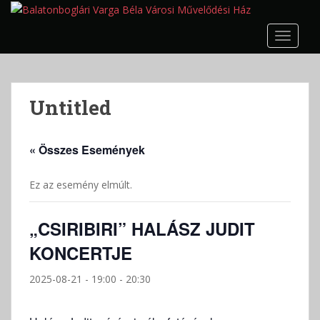
S
k
TOGGLE
i
p
t
o
Untitled
m
a
i
« Összes Események
n
c
Ez az esemény elmúlt.
o
n
t
„CSIRIBIRI” HALÁSZ JUDIT
e
KONCERTJE
n
t
2025-08-21 - 19:00
-
20:30