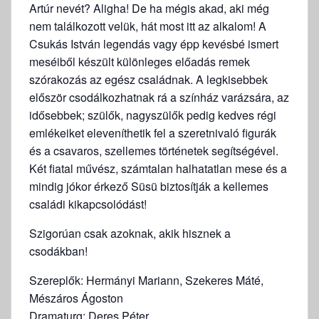
Artúr nevét? Aligha! De ha mégis akad, aki még
nem találkozott velük, hát most itt az alkalom! A
Csukás István legendás vagy épp kevésbé ismert
meséiből készült különleges előadás remek
szórakozás az egész családnak. A legkisebbek
először csodálkozhatnak rá a színház varázsára, az
idősebbek; szülők, nagyszülők pedig kedves régi
emlékeiket eleveníthetik fel a szeretnivaló figurák
és a csavaros, szellemes történetek segítségével.
Két fiatal művész, számtalan halhatatlan mese és a
mindig jókor érkező Süsü biztosítják a kellemes
családi kikapcsolódást!
Szigorúan csak azoknak, akik hisznek a
csodákban!
Szereplők: Hermányi Mariann, Szekeres Máté,
Mészáros Ágoston
Dramaturg: Deres Péter