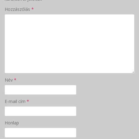
Hozzászólás
*
Név
*
E-mail cím
*
Honlap