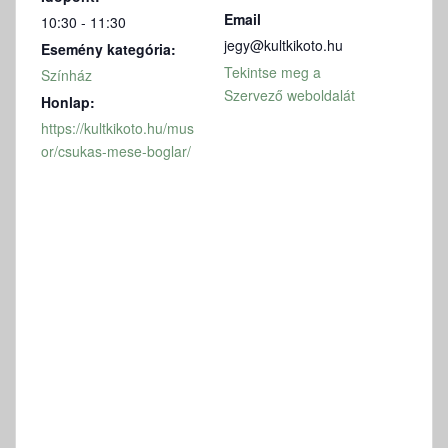
Email
10:30 - 11:30
jegy@kultkikoto.hu
Esemény kategória:
Tekintse meg a
Színház
Szervező weboldalát
Honlap:
https://kultkikoto.hu/mus
or/csukas-mese-boglar/