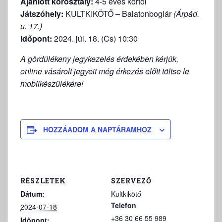
Ajánlott korosztály:
4-5 éves kortól
Játszóhely:
KULTKIKÖTŐ – Balatonboglár
(Árpád.
u. 17.)
Időpont:
2024. júl. 18. (Cs) 10:30
A gördülékeny jegykezelés érdekében kérjük,
online vásárolt jegyeit még érkezés előtt töltse le
mobilkészülékére!
HOZZÁADOM A NAPTÁRAMHOZ
RÉSZLETEK
SZERVEZŐ
Dátum:
Kultkikötő
Telefon
2024-07-18
+36 30 66 55 989
Időpont: