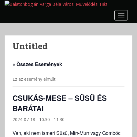
S
k
TOGGLE
i
p
t
o
Untitled
m
a
i
« Összes Események
n
c
Ez az esemény elmúlt.
o
n
t
CSUKÁS-MESE – SÜSÜ ÉS
e
BARÁTAI
n
t
2024-07-18 - 10:30
-
11:30
Van, aki nem ismeri Süsü, Mirr-Murr vagy Gombóc