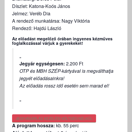
Díszlet: Katona-Koós János
Jelmez: Veréb Dia
A rendező munkatársa: Nagy Viktória
Rendező: Hajdú László
Az előadást megelőző órában ingyenes kézműves
foglalkozással várjuk a gyerekeket!
Jegyár egységesen:
2.200 Ft
OTP és MBH SZÉP-kártyával is megválthatja
jegyét előadásainkra!
Az előadás rossz idő esetén sem marad el!
JEGYVÁSÁRLÁS KEZELÉSI KÖLTSÉG NÉLKÜL
A program hossza:
kb. 55 perc