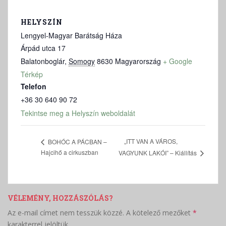
HELYSZÍN
Lengyel-Magyar Barátság Háza
Árpád utca 17
Balatonboglár
,
Somogy
8630
Magyarország
+ Google
Térkép
Telefon
+36 30 640 90 72
Tekintse meg a Helyszín weboldalát
„ITT VAN A VÁROS,
BOHÓC A PÁCBAN –
Hajcihő a cirkuszban
VAGYUNK LAKÓI” – Kiállítás
VÉLEMÉNY, HOZZÁSZÓLÁS?
Az e-mail címet nem tesszük közzé.
A kötelező mezőket
*
karakterrel jelöltük