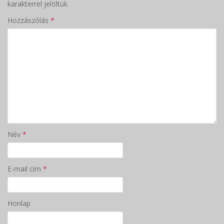
karakterrel jelöltük
Hozzászólás
*
Név
*
E-mail cím
*
Honlap