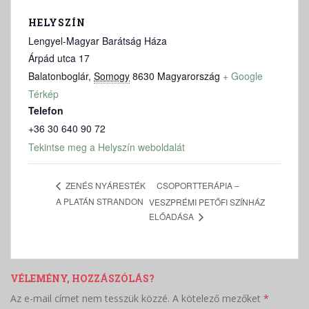
HELYSZÍN
Lengyel-Magyar Barátság Háza
Árpád utca 17
Balatonboglár
,
Somogy
8630
Magyarország
+ Google
Térkép
Telefon
+36 30 640 90 72
Tekintse meg a Helyszín weboldalát
CSOPORTTERÁPIA –
ZENÉS NYÁRESTÉK
A PLATÁN STRANDON
VESZPRÉMI PETŐFI SZÍNHÁZ
ELŐADÁSA
VÉLEMÉNY, HOZZÁSZÓLÁS?
Az e-mail címet nem tesszük közzé.
A kötelező mezőket
*