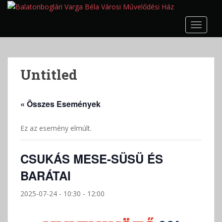
S
k
TOGGLE
i
p
t
o
Untitled
m
a
i
« Összes Események
n
c
Ez az esemény elmúlt.
o
n
t
CSUKÁS MESE-SÜSÜ ÉS
e
BARÁTAI
n
t
2025-07-24 - 10:30
-
12:00