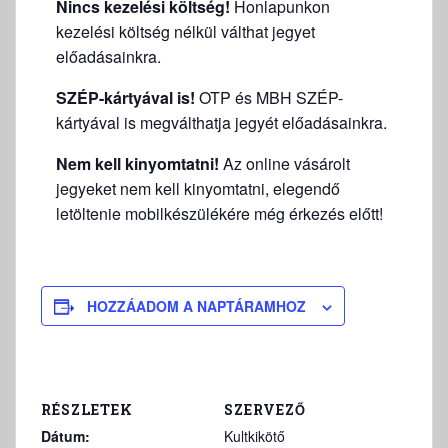
Nincs kezelési költség!
Honlapunkon
kezelési költség nélkül válthat jegyet
előadásainkra.
SZÉP-kártyával is!
OTP és MBH SZÉP-
kártyával is megválthatja jegyét előadásainkra.
Nem kell kinyomtatni!
Az online vásárolt
jegyeket nem kell kinyomtatni, elegendő
letöltenie mobilkészülékére még érkezés előtt!
HOZZÁADOM A NAPTÁRAMHOZ
RÉSZLETEK
SZERVEZŐ
Dátum:
Kultkikötő