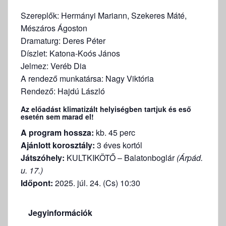
Szereplők: Hermányi Mariann, Szekeres Máté,
Mészáros Ágoston
Dramaturg: Deres Péter
Díszlet: Katona-Koós János
Jelmez: Veréb Dia
A rendező munkatársa: Nagy Viktória
Rendező: Hajdú László
Az előadást klimatizált helyiségben tartjuk és eső
esetén sem marad el!
A program hossza:
kb. 45 perc
Ajánlott korosztály:
3 éves kortól
Játszóhely:
KULTKIKÖTŐ – Balatonboglár
(Árpád.
u. 17.)
Időpont:
2025. júl. 24. (Cs) 10:30
Jegyinformációk