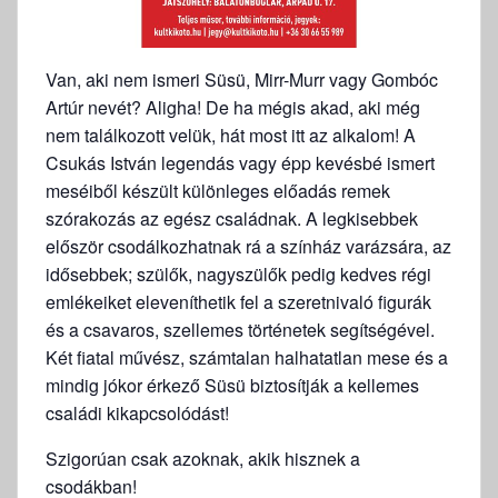
Van, aki nem ismeri Süsü, Mirr-Murr vagy Gombóc
Artúr nevét? Aligha! De ha mégis akad, aki még
nem találkozott velük, hát most itt az alkalom! A
Csukás István legendás vagy épp kevésbé ismert
meséiből készült különleges előadás remek
szórakozás az egész családnak. A legkisebbek
először csodálkozhatnak rá a színház varázsára, az
idősebbek; szülők, nagyszülők pedig kedves régi
emlékeiket eleveníthetik fel a szeretnivaló figurák
és a csavaros, szellemes történetek segítségével.
Két fiatal művész, számtalan halhatatlan mese és a
mindig jókor érkező Süsü biztosítják a kellemes
családi kikapcsolódást!
Szigorúan csak azoknak, akik hisznek a
csodákban!