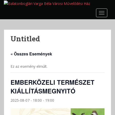
S
k
TOGGLE
i
p
t
o
Untitled
m
a
i
« Összes Események
n
c
Ez az esemény elmúlt.
o
n
t
EMBERKÖZELI TERMÉSZET
e
KIÁLLÍTÁSMEGNYITÓ
n
t
2025-08-07 - 18:00
-
19:00