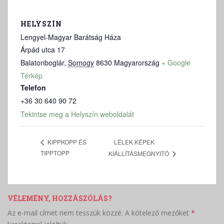
HELYSZÍN
Lengyel-Magyar Barátság Háza
Árpád utca 17
Balatonboglár
,
Somogy
8630
Magyarország
+ Google
Térkép
Telefon
+36 30 640 90 72
Tekintse meg a Helyszín weboldalát
LÉLEK KÉPEK
KIPPKOPP ÉS
TIPPTOPP
KIÁLLÍTÁSMEGNYITÓ
VÉLEMÉNY, HOZZÁSZÓLÁS?
Az e-mail címet nem tesszük közzé.
A kötelező mezőket
*