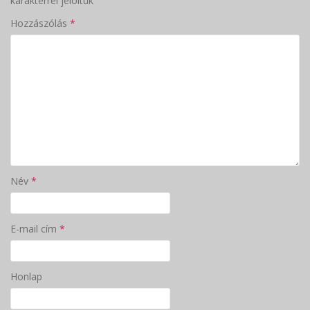
karakterrel jelöltük
Hozzászólás
*
Név
*
E-mail cím
*
Honlap