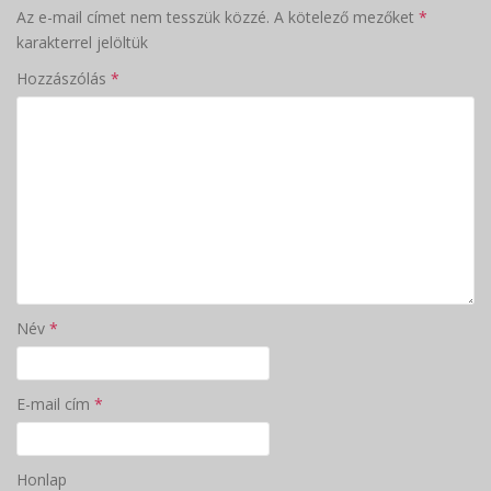
Az e-mail címet nem tesszük közzé.
A kötelező mezőket
*
karakterrel jelöltük
Hozzászólás
*
Név
*
E-mail cím
*
Honlap