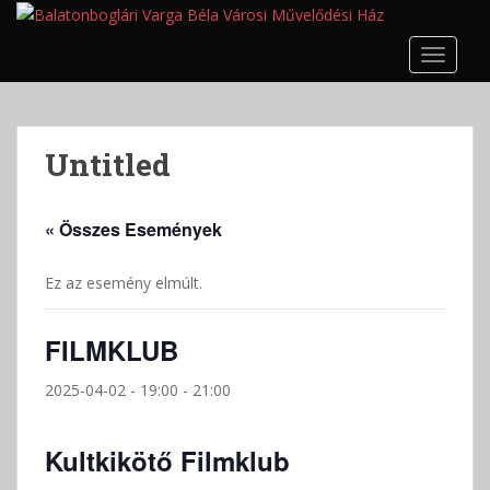
S
k
TOGGLE
i
p
t
o
Untitled
m
a
i
« Összes Események
n
c
Ez az esemény elmúlt.
o
n
t
FILMKLUB
e
n
2025-04-02 - 19:00
-
21:00
t
Kultkikötő Filmklub