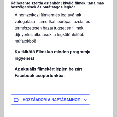
Kéthetente szerda esténként kiváló filmek, tartalmas
beszélgetések és barátságos légkör.
A nemzetközi filmtermés legjavának
válogatása – amerikai, európai, ázsiai és
természetesen hazai független filmek,
díjnyertes alkotások, a legkülönfélébb
műfajokból!
Kultkikötő Filmklub minden programja
ingyenes!
Az aktuális filmekért lépjen be zárt
Facebook csoportunkba.
HOZZÁADOM A NAPTÁRAMHOZ