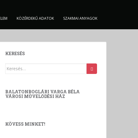
ELEM
KÖZÉRDEKŰ ADATOK
SZAKMAI ANYAGOK
KERESÉS
Keresés:
BALATONBOGLÁRI VARGA BÉLA
VÁROSI MŰVELŐDÉSI HÁZ
KÖVESS MINKET!