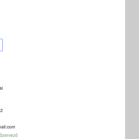
si
72
ail.com
 Szervező