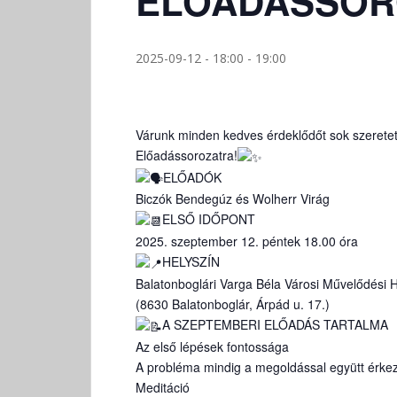
ELŐADÁSSOR
2025-09-12 - 18:00
-
19:00
Várunk minden kedves érdeklődőt sok szeretet
Előadássorozatra!
ELŐADÓK
Biczók Bendegúz és Wolherr Virág
ELSŐ IDŐPONT
2025. szeptember 12. péntek 18.00 óra
HELYSZÍN
Balatonboglári Varga Béla Városi Művelődési 
(8630 Balatonboglár, Árpád u. 17.)
A SZEPTEMBERI ELŐADÁS TARTALMA
Az első lépések fontossága
A probléma mindig a megoldással együtt érkez
Meditáció