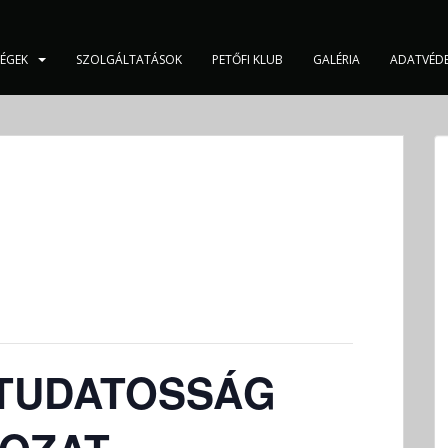
SÉGEK
SZOLGÁLTATÁSOK
PETŐFI KLUB
GALÉRIA
ADATVÉD
 TUDATOSSÁG