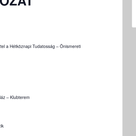
OZAT
tel a Hétköznapi Tudatosság – Önismereti
Ház – Klubterem
ik