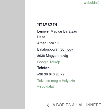
weboldalát
HELYSZÍN
Lengyel-Magyar Barátság
Háza
Árpád utca 17
Balatonboglár
,
Somogy
8630
Magyarország
+
Google Térkép
Telefon
+36 30 640 90 72
Tekintse meg a Helyszín
weboldalát
A BOR ÉS A HAL ÜNNEPE