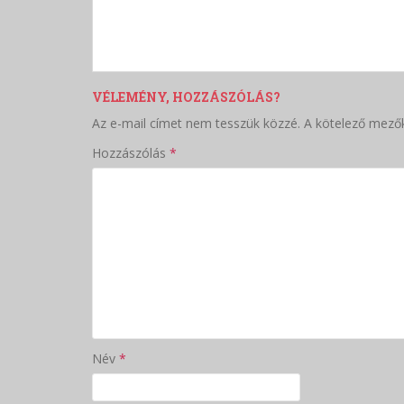
VÉLEMÉNY, HOZZÁSZÓLÁS?
Az e-mail címet nem tesszük közzé.
A kötelező mező
Hozzászólás
*
Név
*