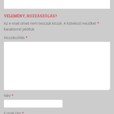
VÉLEMÉNY, HOZZÁSZÓLÁS?
Az e-mail címet nem tesszük közzé.
A kötelező mezőket
*
karakterrel jelöltük
Hozzászólás
*
Név
*
E-mail cím
*