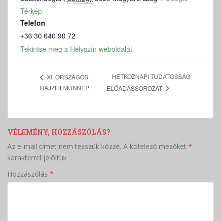
Térkép
Telefon
+36 30 640 90 72
Tekintse meg a Helyszín weboldalát
HÉTKÖZNAPI TUDATOSSÁG
XI. ORSZÁGOS
RAJZFILMÜNNEP
ELŐADÁSSOROZAT
VÉLEMÉNY, HOZZÁSZÓLÁS?
Az e-mail címet nem tesszük közzé.
A kötelező mezőket
*
karakterrel jelöltük
Hozzászólás
*