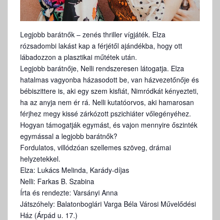
Legjobb barátnők – zenés thriller vígjáték. Elza
rózsadombi lakást kap a férjétől ajándékba, hogy ott
lábadozzon a plasztikai műtétek után.
Legjobb barátnője, Nelli rendszeresen látogatja. Elza
hatalmas vagyonba házasodott be, van házvezetőnője és
bébiszittere is, aki egy szem kisfiát, Nimródkát kényezteti,
ha az anyja nem ér rá. Nelli kutatóorvos, aki hamarosan
férjhez megy kissé zárkózott pszichiáter vőlegényéhez.
Hogyan támogatják egymást, és vajon mennyire őszinték
egymással a legjobb barátnők?
Fordulatos, villódzóan szellemes szöveg, drámai
helyzetekkel.
Elza: Lukács Melinda, Karády-díjas
Nelli: Farkas B. Szabina
Írta és rendezte: Varsányi Anna
Játszóhely: Balatonboglári Varga Béla Városi Művelődési
Ház (Árpád u. 17.)