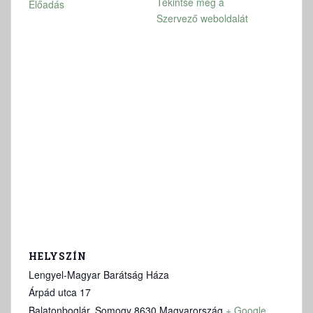
Tekintse meg a
Előadás
Szervező weboldalát
HELYSZÍN
Lengyel-Magyar Barátság Háza
Árpád utca 17
Balatonboglár
,
Somogy
8630
Magyarország
+ Google