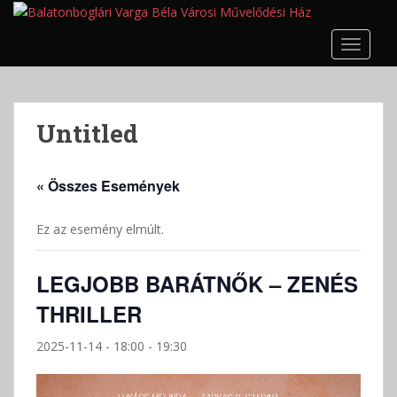
S
k
TOGGLE
i
p
t
o
Untitled
m
a
i
« Összes Események
n
c
Ez az esemény elmúlt.
o
n
t
LEGJOBB BARÁTNŐK – ZENÉS
e
THRILLER
n
t
2025-11-14 - 18:00
-
19:30