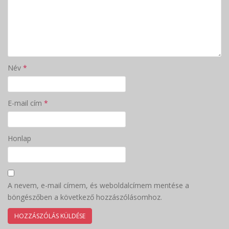
Név
*
E-mail cím
*
Honlap
A nevem, e-mail címem, és weboldalcímem mentése a
böngészőben a következő hozzászólásomhoz.