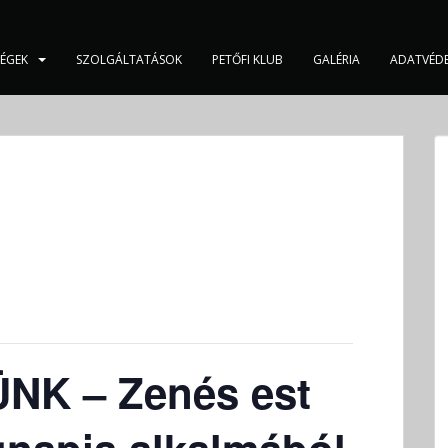
SÉGEK
SZOLGÁLTATÁSOK
PETŐFI KLUB
GALÉRIA
ADATVÉD
NK – Zenés est