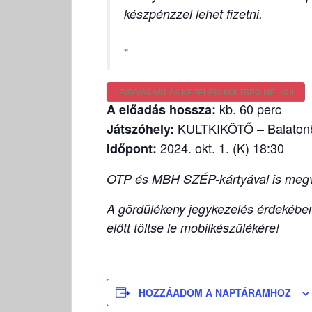
készpénzzel lehet fizetni.
JEGYVÁSÁRLÁS KEZELÉSI KÖLTSÉG NÉLKÜL
kb. 60 perc
A előadás hossza:
KULTKIKÖTŐ – Balaton
Játszóhely:
2024. okt. 1. (K) 18:30
Időpont:
OTP és MBH SZÉP-kártyával is megvá
A gördülékeny jegykezelés érdekében 
előtt töltse le mobilkészülékére!
HOZZÁADOM A NAPTÁRAMHOZ