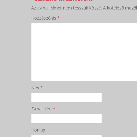
Az e-mail címet nem tesszük közzé.
A kötelező mező
Hozzászólás
*
Név
*
E-mail cím
*
Honlap