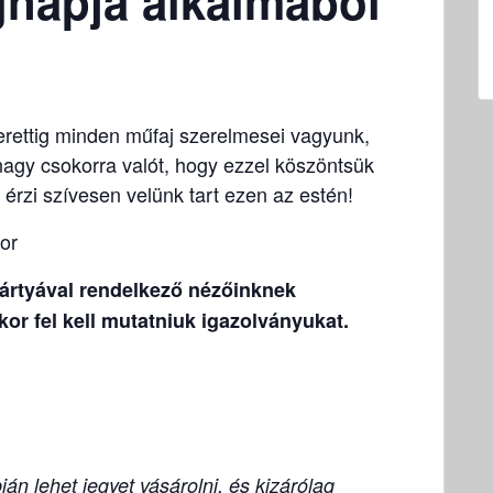
gnapja alkalmából
erettig minden műfaj szerelmesei vagyunk,
agy csokorra valót, hogy ezzel köszöntsük
 érzi szívesen velünk tart ezen az estén!
or
kártyával rendelkező nézőinknek
or fel kell mutatniuk igazolványukat.
án lehet jegyet vásárolni, és kizárólag