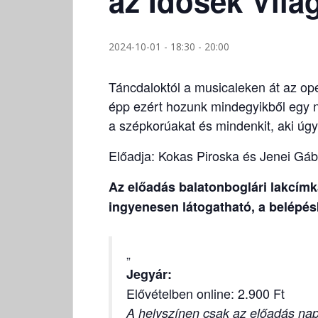
az Idősek Vilá
2024-10-01 - 18:30
-
20:00
Táncdaloktól a musicaleken át az op
épp ezért hozunk mindegyikből egy n
a szépkorúakat és mindenkit, aki úgy
Előadja: Kokas Piroska és Jenei Gáb
Az előadás balatonboglári lakcím
ingyenesen látogatható, a belépésk
Jegyár:
Elővételben online: 2.900 Ft
A helyszínen csak az előadás napj