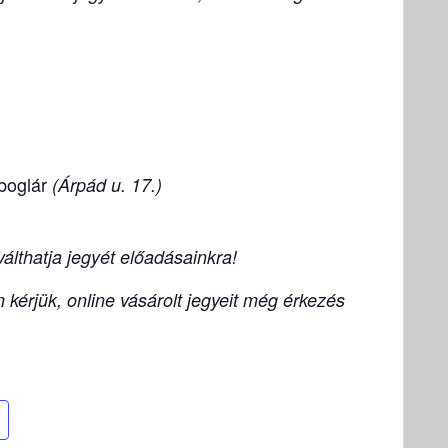
boglár
(Árpád u. 17.)
lthatja jegyét előadásainkra!
kérjük, online vásárolt jegyeit még érkezés