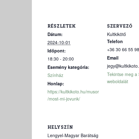
RÉSZLETEK
SZERVEZŐ
Dátum:
Kultkikötő
Telefon
2024-10-01
+36 30 66 55 9
Időpont:
Email
18:30 - 20:00
jegy@kultkikoto
Esemény kategória:
Tekintse meg a
Színház
weboldalát
Honlap:
https://kultkikoto.hu/musor
/most-mi-jovunk/
HELYSZÍN
Lengyel-Magyar Barátság