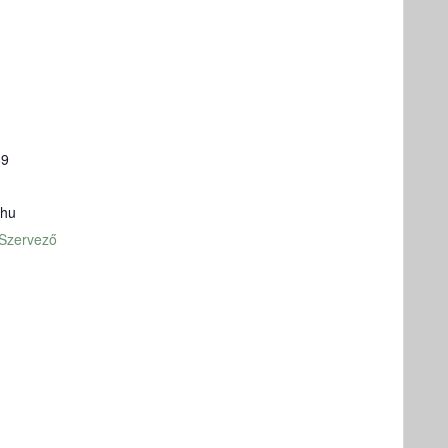
89
.hu
 Szervező