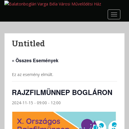
S
k
TOGGLE
i
p
t
o
Untitled
m
a
i
« Összes Események
n
c
Ez az esemény elmúlt.
o
n
t
RAJZFILMÜNNEP BOGLÁRON
e
n
2024-11-15 - 09:00
-
12:00
t