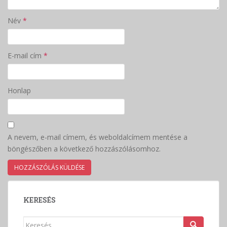
Név
*
E-mail cím
*
Honlap
A nevem, e-mail címem, és weboldalcímem mentése a
böngészőben a következő hozzászólásomhoz.
KERESÉS
Keresés: