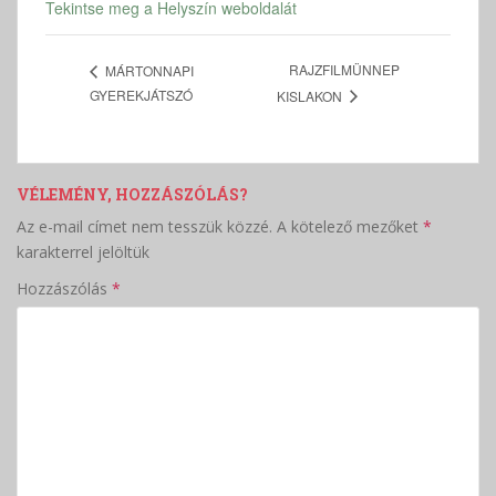
Tekintse meg a Helyszín weboldalát
RAJZFILMÜNNEP
MÁRTONNAPI
GYEREKJÁTSZÓ
KISLAKON
VÉLEMÉNY, HOZZÁSZÓLÁS?
Az e-mail címet nem tesszük közzé.
A kötelező mezőket
*
karakterrel jelöltük
Hozzászólás
*